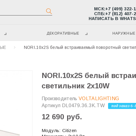
МСК:
+7 (499) 322-
СПБ:
+7 (812) 407-
НАПИСАТЬ В WHAT
ДЕКОРАТИВНЫЕ
НАРУЖНЫЕ 
МЫЕ
NORI.10x2S белый встраиваемый поворотный свети
NORI.10x2S белый встр
светильник 2х10W
Производитель
VOLTALIGHTING
Артикул
DL0479.36.3K.TW
под заказ 6-
12 690 руб.
Модуль: Citizen