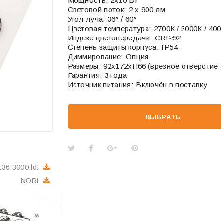
Мощность: 2x10 Вт
Световой поток: 2 x 900 лм
Угол луча: 36° / 60°
Цветовая температура: 2700К / 3000К / 40
Индекс цветопередачи: CRI≥92
Степень защиты корпуса: IP54
Диммирование: Опция
Размеры: 92х172хН66 (врезное отверстие
Гарантия: 3 года
Источник питания: Включён в поставку
ВЫБРАТЬ
.36.3000.ldt
NORI