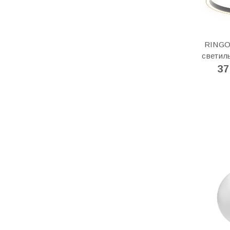
RINGO
светил
37