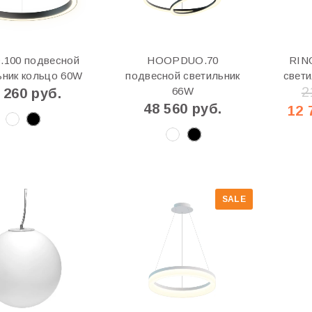
.100 подвесной
HOOPDUO.70
RIN
ьник кольцо 60W
подвесной светильник
свети
2
66W
 260 руб.
48 560 руб.
12 
SALE