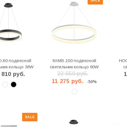
SALE
.60 подвесной
NIMB.100 подвесной
HOO
ьник кольцо 36W
светильник кольцо 60W
с
22 550 руб.
 810 руб.
1
11 275 руб.
-50%
SALE