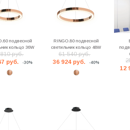
.60 подвесной
RINGO.80 подвесной
ьник кольцо 36W
светильник кольцо 48W
подв
 810 руб.
61 540 руб.
2
67 руб.
36 924 руб.
-30%
-40%
12 