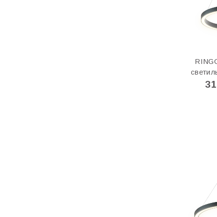
RINGO
светил
31