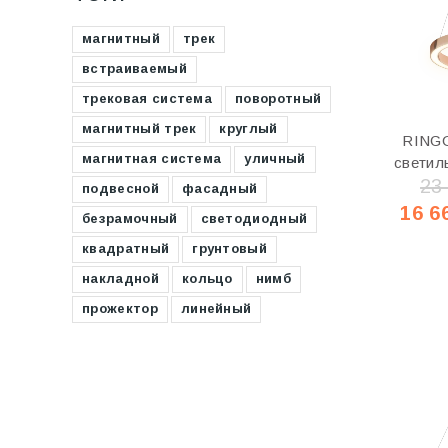
магнитный
трек
встраиваемый
трековая система
поворотный
магнитный трек
круглый
RINGO
магнитная система
уличный
светил
23
подвесной
фасадный
16 6
безрамочный
светодиодный
квадратный
грунтовый
накладной
кольцо
нимб
прожектор
линейный