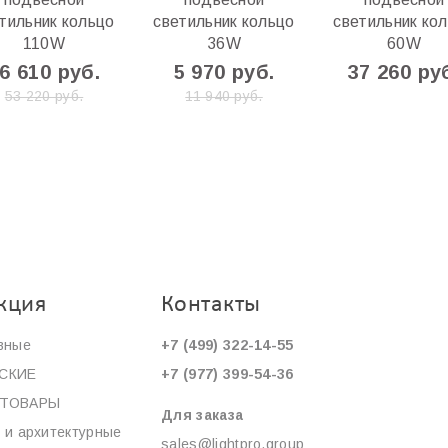
тильник кольцо
светильник кольцо
светильник ко
110W
36W
60W
6 610 руб.
5 970 руб.
37 260 ру
53 220 руб.
11 940 руб.
кция
Контакты
вные
+7 (499) 322-14-55
СКИЕ
+7 (977) 399-54-36
ОТОВАРЫ
Для заказа
 и архитектурные
sales@lightpro.group