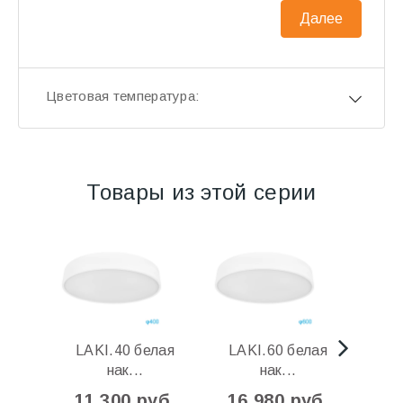
Далее
Цветовая температура:
Товары из этой серии
LAKI.40 белая
LAKI.60 белая
LAK
нак...
нак...
11 300 руб.
16 980 руб.
11