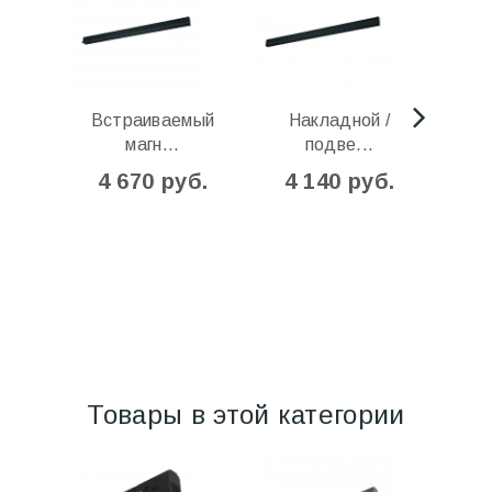
Встраиваемый
Накладной /
H
магн...
подве...
4 670 руб.
4 140 руб.
4
Товары в этой категории