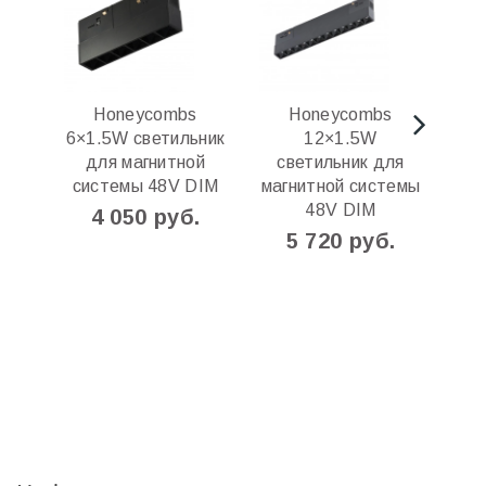
Honeycombs
Honeycombs
Lin
6×1.5W cветильник
12×1.5W
для магнитной
cветильник для
маг
системы 48V DIM
магнитной системы
48V DIM
4 050 руб.
5 720 руб.