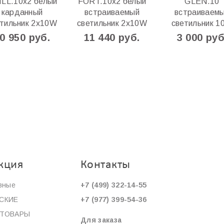
LL.10х2 белый
FORT.10x2 белый
GLEN.10
карданный
встраиваемый
встраиваем
етильник 2х10W
светильник 2x10W
светильник 1
0 950 руб.
11 440 руб.
3 000 руб
кция
Контакты
вные
+7 (499) 322-14-55
СКИЕ
+7 (977) 399-54-36
ОТОВАРЫ
Для заказа